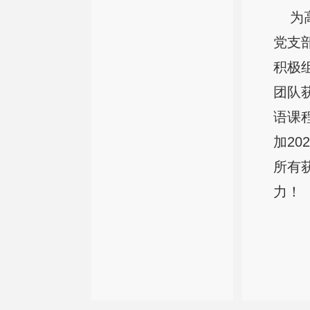
为高
党支
积极
团队
语课
加2
所有
力！